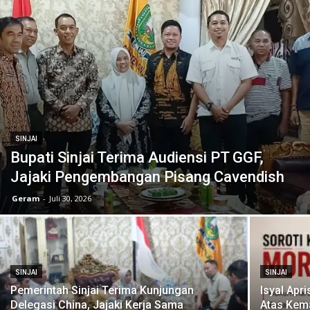
SINJAI
Bupati Sinjai Terima Audiensi PT GGF,
Jajaki Pengembangan Pisang Cavendish
Geram
-
Juli 30, 2026
SINJAI
SINJAI
Pemerintah Sinjai Terima Kunjungan
Isyal Apr
Delegasi China, Jajaki Kerja Sama
Atas Kema