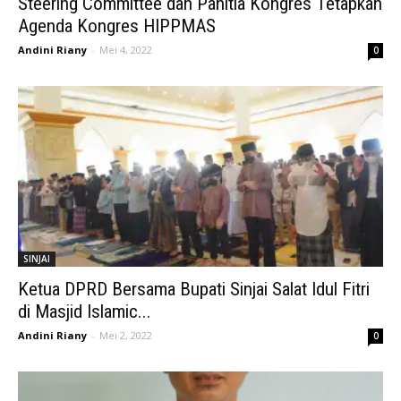
Steering Committee dan Panitia Kongres Tetapkan
Agenda Kongres HIPPMAS
Andini Riany
-
Mei 4, 2022
0
SINJAI
Ketua DPRD Bersama Bupati Sinjai Salat Idul Fitri
di Masjid Islamic...
Andini Riany
-
Mei 2, 2022
0