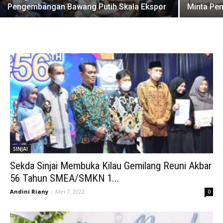
Pengembangan Bawang Putih Skala Ekspor
Minta Pe
SINJAI
Sekda Sinjai Membuka Kilau Gemilang Reuni Akbar
56 Tahun SMEA/SMKN 1...
Andini Riany
-
Mei 7, 2022
0