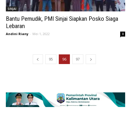
SINJAI
Bantu Pemudik, PMI Sinjai Siapkan Posko Siaga
Lebaran
Andini Riany
-
Mei 1, 2022
0
95
96
97