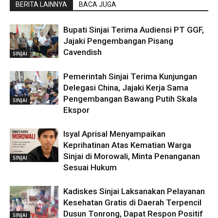
BERITA LAINNYA
BACA JUGA
Bupati Sinjai Terima Audiensi PT GGF,
Jajaki Pengembangan Pisang
Cavendish
SINJAI
Pemerintah Sinjai Terima Kunjungan
Delegasi China, Jajaki Kerja Sama
Pengembangan Bawang Putih Skala
SINJAI
Ekspor
Isyal Aprisal Menyampaikan
Keprihatinan Atas Kematian Warga
Sinjai di Morowali, Minta Penanganan
SINJAI
Sesuai Hukum
Kadiskes Sinjai Laksanakan Pelayanan
Kesehatan Gratis di Daerah Terpencil
Dusun Tonrong, Dapat Respon Positif
SINJAI