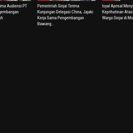
rima Audiensi PT
Pemerintah Sinjai Terima
Isyal Aprisal Men
ngembangan
Kunjungan Delegasi China, Jajaki
Keprihatinan Ata
sh
Kerja Sama Pengembangan
Warga Sinjai di Mo
Bawang...