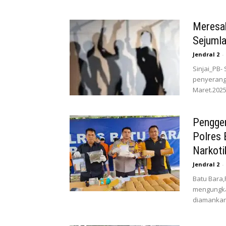
Meresah
Sejuml
Jendral 2
-
Sinjai_PB-
penyeranga
Maret.2025
Pengge
Polres 
Narkoti
Jendral 2
-
Batu Bara,
mengungka
diamankan