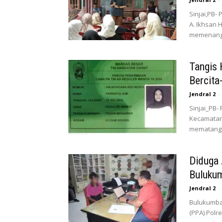
Sinjai,PB-
A. Ikhsan
memenangk
Tangis 
Bercita
Jendral 2
-
Sinjai_PB-
Kecamatan 
mematangka
Diduga 
Bulukum
Jendral 2
-
Bulukumba
(PPA) Pol