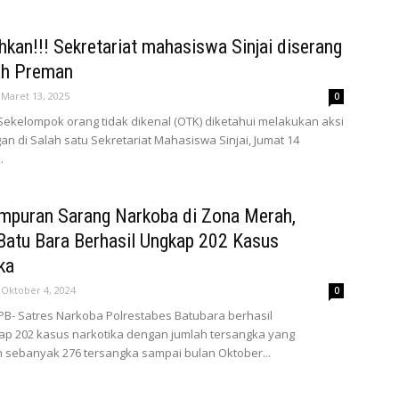
kan!!! Sekretariat mahasiswa Sinjai diserang
ah Preman
Maret 13, 2025
0
 Sekelompok orang tidak dikenal (OTK) diketahui melakukan aksi
n di Salah satu Sekretariat Mahasiswa Sinjai, Jumat 14
.
mpuran Sarang Narkoba di Zona Merah,
Batu Bara Berhasil Ungkap 202 Kasus
ka
Oktober 4, 2024
0
PB- Satres Narkoba Polrestabes Batubara berhasil
p 202 kasus narkotika dengan jumlah tersangka yang
 sebanyak 276 tersangka sampai bulan Oktober...