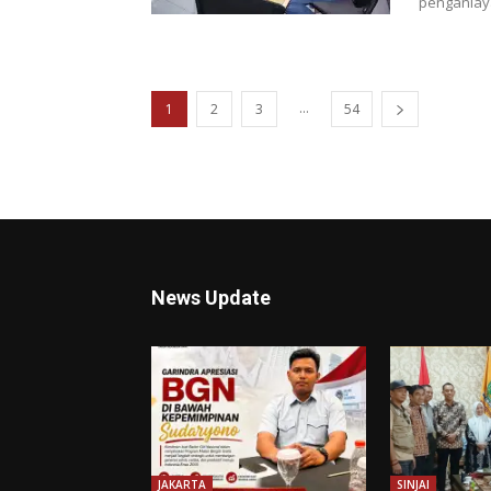
penganiaya
...
1
2
3
54
News Update
JAKARTA
SINJAI