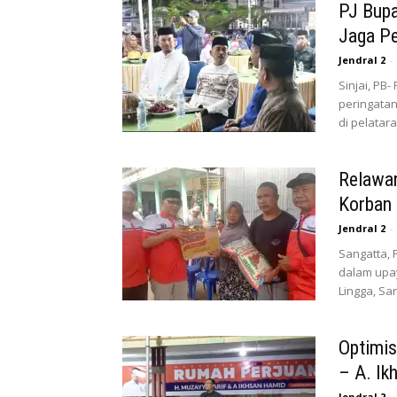
PJ Bupa
Jaga Pe
Jendral 2
-
Sinjai, PB-
peringata
di pelatara
Relawa
Korban 
Jendral 2
-
Sangatta, 
dalam upa
Lingga, San
Optimis
– A. Ik
Jendral 2
-