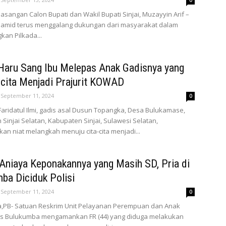
0
 Pasangan Calon Bupati dan Wakil Bupati Sinjai, Muzayyin Arif –
 Hamid terus menggalang dukungan dari masyarakat dalam
an Pilkada...
Haru Sang Ibu Melepas Anak Gadisnya yang
-cita Menjadi Prajurit KOWAD
September 11, 2024
0
 Faridatul Ilmi, gadis asal Dusun Topangka, Desa Bulukamase,
Sinjai Selatan, Kabupaten Sinjai, Sulawesi Selatan,
n niat melangkah menuju cita-cita menjadi...
Aniaya Keponakannya yang Masih SD, Pria di
ba Diciduk Polisi
September 11, 2024
0
,PB- Satuan Reskrim Unit Pelayanan Perempuan dan Anak
res Bulukumba mengamankan FR (44) yang diduga melakukan