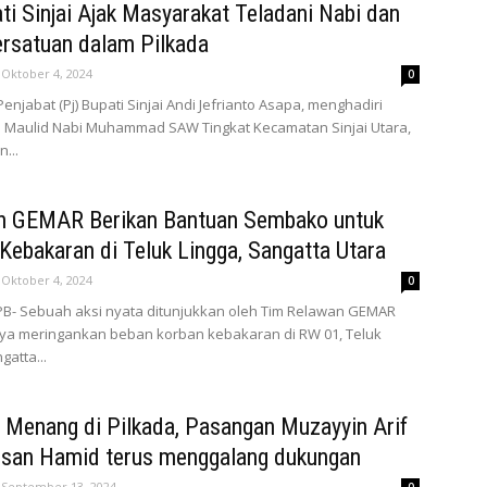
ti Sinjai Ajak Masyarakat Teladani Nabi dan
rsatuan dalam Pilkada
Oktober 4, 2024
0
 Penjabat (Pj) Bupati Sinjai Andi Jefrianto Asapa, menghadiri
n Maulid Nabi Muhammad SAW Tingkat Kecamatan Sinjai Utara,
n...
n GEMAR Berikan Bantuan Sembako untuk
Kebakaran di Teluk Lingga, Sangatta Utara
Oktober 4, 2024
0
PB- Sebuah aksi nyata ditunjukkan oleh Tim Relawan GEMAR
ya meringankan beban korban kebakaran di RW 01, Teluk
gatta...
 Menang di Pilkada, Pasangan Muzayyin Arif
hsan Hamid terus menggalang dukungan
September 13, 2024