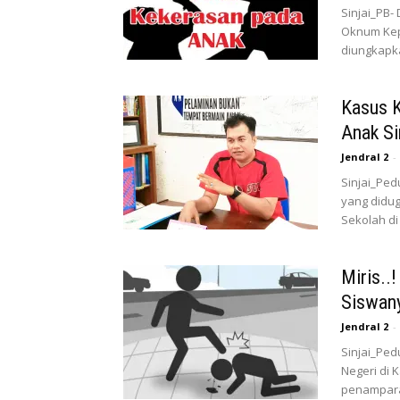
Sinjai_PB
Oknum Kepa
diungkapka
Kasus K
Anak Si
Jendral 2
-
Sinjai_Ped
yang didu
Sekolah di
Miris..
Siswan
Jendral 2
-
Sinjai_Pe
Negeri di 
penamparan