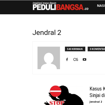
NAS
Jendral 2
540 KIRIMAN
0 KOMENTA
Kasus K
Sinjai d
Jendral 2
-