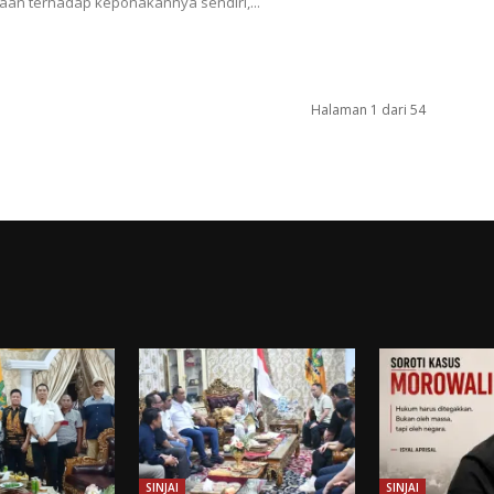
an terhadap keponakannya sendiri,...
Halaman 1 dari 54
SINJAI
SINJAI