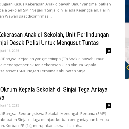
- Dugaan Kasus Kekerasan Anak dibawah Umur yang melibatkan
la Sekolah SMP Negeri 1 Sinjai dinilai ada Kejanggalan. Hal ini
n Wawan saat dikonfirmasi...
ekerasan Anak di Sekolah, Unit Perlindungan
njai Desak Polisi Untuk Mengusut Tuntas
Juni 16, 2025
0
uliBangsa- Kejadian yang menimpa (FR) Anak dibawah umur
ga mendapat perlakuan Kekerasan Oleh oknum Kepala
 salahsatu SMP Negeri Ternama Kabupaten Sinjai...
! Oknum Kepala Sekolah di Sinjai Tega Aniaya
ya
Juni 16, 2025
0
duliBangsa- Seorang siswa Sekolah Menengah Pertama (SMP)
Kabupaten Sinjai diduga menjadi korban penganiayaan berupa
. Korban, FR (14), merupakan siswa di salah...