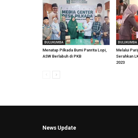
BULUKUMBA
BULUKUMBA
Menatap Pilkada Bumi Panrita Lopi,
Melalui Pari
ASW Berlabuh di PKB
Serahkan L
2023
News Update