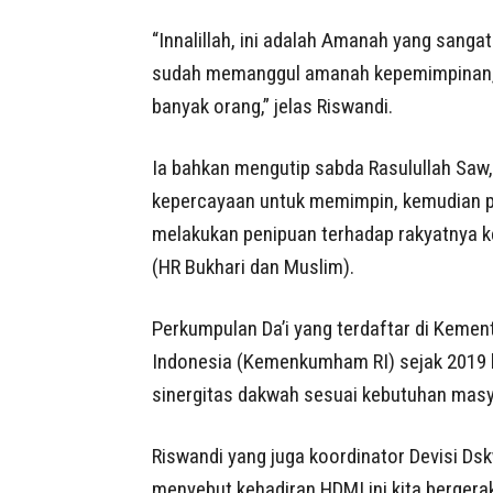
“Innalillah, ini adalah Amanah yang sanga
sudah memanggul amanah kepemimpinan, t
banyak orang,” jelas Riswandi.
Ia bahkan mengutip sabda Rasulullah Saw,
kepercayaan untuk memimpin, kemudian p
melakukan penipuan terhadap rakyatnya k
(HR Bukhari dan Muslim).
Perkumpulan Da’i yang terdaftar di Keme
Indonesia (Kemenkumham RI) sejak 2019 l
sinergitas dakwah sesuai kebutuhan masy
Riswandi yang juga koordinator Devisi D
menyebut kehadiran HDMI ini kita bergera