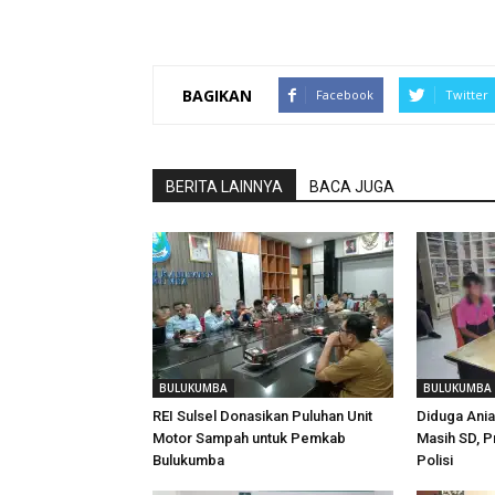
BAGIKAN
Facebook
Twitter
BERITA LAINNYA
BACA JUGA
BULUKUMBA
BULUKUMBA
REI Sulsel Donasikan Puluhan Unit
Diduga Ani
Motor Sampah untuk Pemkab
Masih SD, P
Bulukumba
Polisi