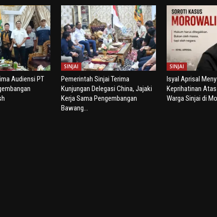
SINJAI
SINJAI
rima Audiensi PT
Pemerintah Sinjai Terima
Isyal Aprisal Men
ngembangan
Kunjungan Delegasi China, Jajaki
Keprihatinan Ata
sh
Kerja Sama Pengembangan
Warga Sinjai di Mo
Bawang...