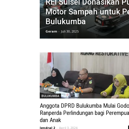
REI Sulsel Donasikan P
Motor Sampah untuk 
Bulukumba
Geram
-
Juli 30, 2025
BULUKUMBA
Anggota DPRD Bulukumba Mulai God
Ranperda Perlindungan bagi Perempu
dan Anak
Jendral 2
-
April 3, 2024