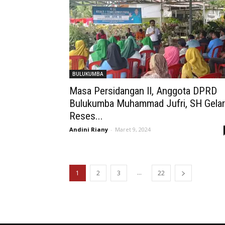
BULUKUMBA
Masa Persidangan II, Anggota DPRD
Bulukumba Muhammad Jufri, SH Gelar
Reses...
Andini Riany
-
Maret 9, 2024
...
1
2
3
22