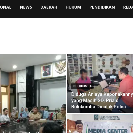
IONAL
NEWS
DAERAH
HUKUM
PENDIDIKAN
RED
BULUKUMBA
Diduga Aniaya Keponakann
yang Masih SD, Pria di
Bulukumba Diciduk Polisi