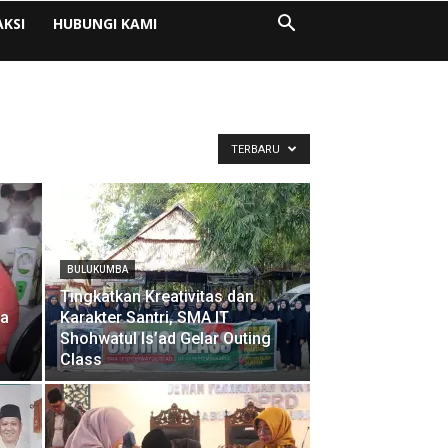
AKSI
HUBUNGI KAMI
TERBARU
BULUKUMBA
Tingkatkan Kreativitas dan
ya
Karakter Santri, SMA IT
Shohwatul Is’ad Gelar Outing
Class