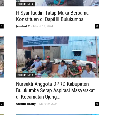
BULUKUMBA
H Syarifuddin Tatap Muka Bersama
Konstituen di Dapil lll Bulukumba
Jendral 2
-
Maret 19, 2024
0
0
BULUKUMBA
Nursakti Anggota DPRD Kabupaten
Bulukumba Serap Aspirasi Masyarakat
di Kecamatan Ujung...
Andini Riany
-
Maret 9, 2024
0
0