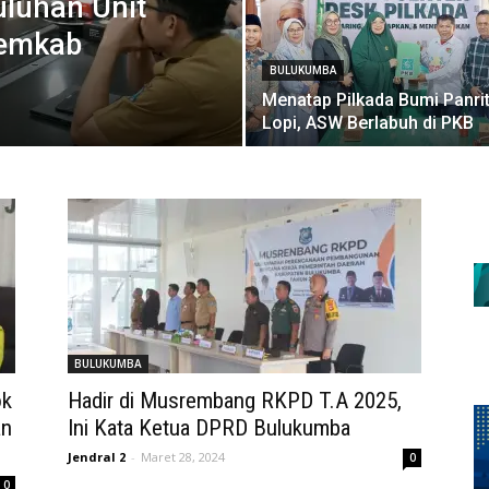
uluhan Unit
Pemkab
BULUKUMBA
Menatap Pilkada Bumi Panri
Lopi, ASW Berlabuh di PKB
BULUKUMBA
ok
Hadir di Musrembang RKPD T.A 2025,
an
Ini Kata Ketua DPRD Bulukumba
Jendral 2
-
Maret 28, 2024
0
0