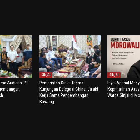
SINJAI
SINJAI
rima Audiensi PT
Pemerintah Sinjai Terima
Isyal Aprisal Men
ngembangan
Kunjungan Delegasi China, Jajaki
Keprihatinan Ata
sh
Kerja Sama Pengembangan
Warga Sinjai di Mo
Bawang...