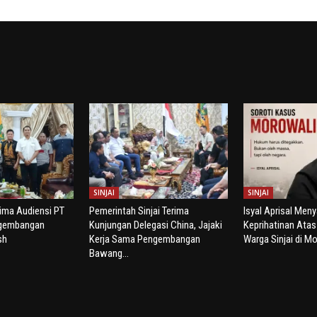
SINJAI
SINJAI
rima Audiensi PT
Pemerintah Sinjai Terima
Isyal Aprisal Men
ngembangan
Kunjungan Delegasi China, Jajaki
Keprihatinan Ata
sh
Kerja Sama Pengembangan
Warga Sinjai di Mo
Bawang...