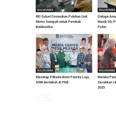
BULUKUMBA
BULUKUMBA
REI Sulsel Donasikan Puluhan Unit
Diduga Ani
Motor Sampah untuk Pemkab
Masih SD, P
Bulukumba
Polisi
BULUKUMBA
BULUKUMBA
Menatap Pilkada Bumi Panrita Lopi,
Melalui Pari
ASW Berlabuh di PKB
Serahkan L
2023