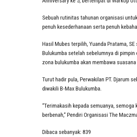
Anniversary ke 5, bertempat di Warkop Utti
Sebuah rutinitas tahunan organisasi unt
penuh kesederhanaan serta penuh kebaha
Hasil Mubes terpilih, Yuanda Pratama, 
Bulukumba setelah sebelumnya di pimpin 
zona bulukumba akan membawa suasana b
Turut hadir pula, Perwakilan PT. Djarum s
diwakili B-Max Bulukumba.
“Terimakasih kepada semuanya, semoga ke
berbenah,” Pendiri Organisasi The Maczm
Dibaca sebanyak:
839