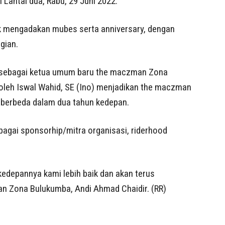
 Lantai dua, Rabu, 29 Juni 2022.
uk mengadakan mubes serta anniversary, dengan
gian.
SE sebagai ketua umum baru the maczman Zona
oleh Iswal Wahid, SE (Ino) menjadikan the maczman
erbeda dalam dua tahun kedepan.
ebagai sponsorhip/mitra organisasi, riderhood
depannya kami lebih baik dan akan terus
an Zona Bulukumba, Andi Ahmad Chaidir. (RR)