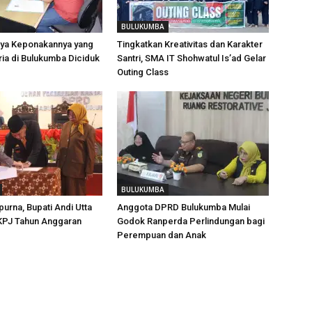
BULUKUMBA
aya Keponakannya yang
Tingkatkan Kreativitas dan Karakter
ria di Bulukumba Diciduk
Santri, SMA IT Shohwatul Is’ad Gelar
Outing Class
BULUKUMBA
purna, Bupati Andi Utta
Anggota DPRD Bulukumba Mulai
KPJ Tahun Anggaran
Godok Ranperda Perlindungan bagi
Perempuan dan Anak