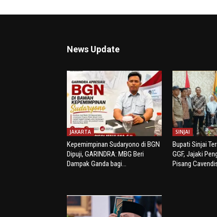
News Update
JAKARTA
SINJAI
Kepemimpinan Sudaryono di BGN
Bupati Sinjai Te
Dipuji, GARINDRA: MBG Beri
GGF, Jajaki Pe
Dampak Ganda bagi...
Pisang Cavendi