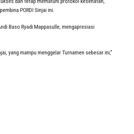
 sukses dan tetap mematuhi protokol kesehatan,”
embina PORDI Sinjai ini.
Andi Baso Ryadi Mappasulle, mengapresiasi
njai, yang mampu menggelar Turnamen sebesar ini,”