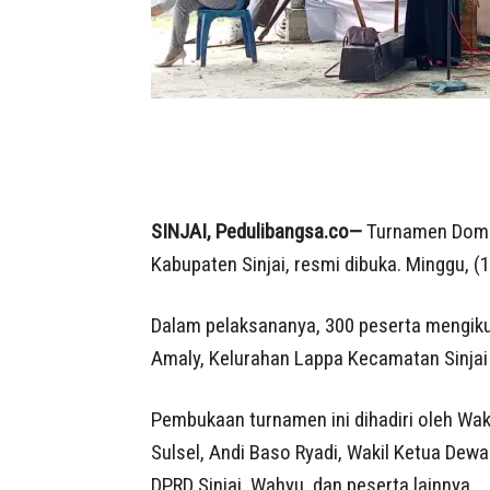
SINJAI, Pedulibangsa.co—
Turnamen Domin
Kabupaten Sinjai, resmi dibuka. Minggu, (
Dalam pelaksananya, 300 peserta mengikut
Amaly, Kelurahan Lappa Kecamatan Sinjai 
Pembukaan turnamen ini dihadiri oleh Wakil
Sulsel, Andi Baso Ryadi, Wakil Ketua Dew
DPRD Sinjai, Wahyu, dan peserta lainnya.