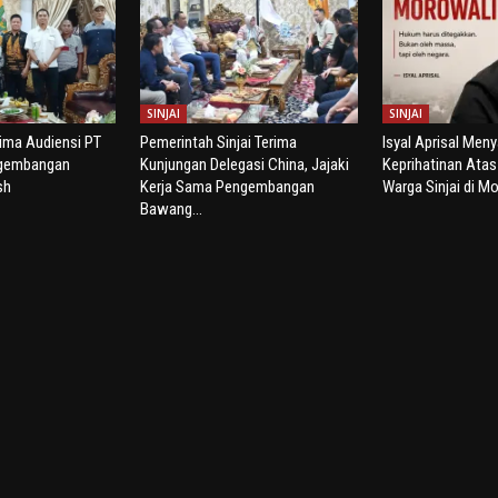
SINJAI
SINJAI
rima Audiensi PT
Pemerintah Sinjai Terima
Isyal Aprisal Men
ngembangan
Kunjungan Delegasi China, Jajaki
Keprihatinan Ata
sh
Kerja Sama Pengembangan
Warga Sinjai di Mo
Bawang...