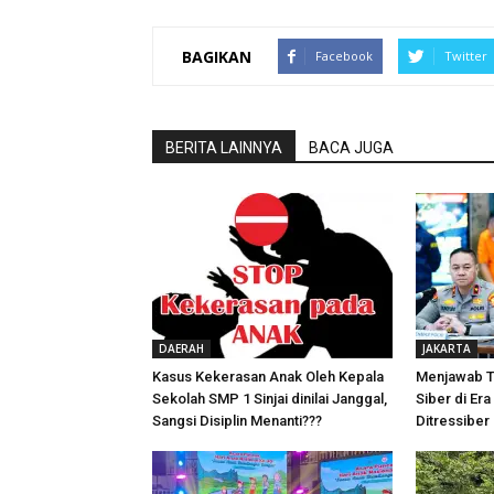
BAGIKAN
Facebook
Twitter
BERITA LAINNYA
BACA JUGA
DAERAH
JAKARTA
Kasus Kekerasan Anak Oleh Kepala
Menjawab T
Sekolah SMP 1 Sinjai dinilai Janggal,
Siber di Era 
Sangsi Disiplin Menanti???
Ditressiber