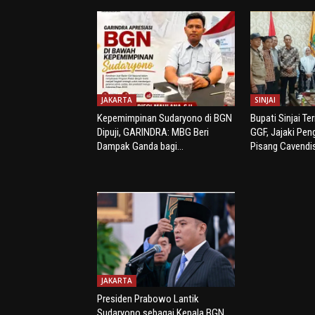
JAKARTA
SINJAI
Kepemimpinan Sudaryono di BGN
Bupati Sinjai Te
Dipuji, GARINDRA: MBG Beri
GGF, Jajaki Pe
Dampak Ganda bagi...
Pisang Cavendi
JAKARTA
Presiden Prabowo Lantik
Sudaryono sebagai Kepala BGN