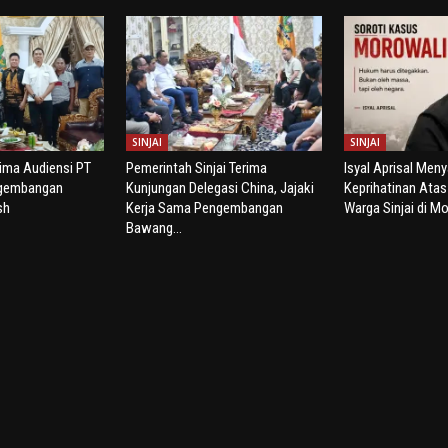
SINJAI
SINJAI
rima Audiensi PT
Pemerintah Sinjai Terima
Isyal Aprisal Men
ngembangan
Kunjungan Delegasi China, Jajaki
Keprihatinan Ata
sh
Kerja Sama Pengembangan
Warga Sinjai di Mo
Bawang...