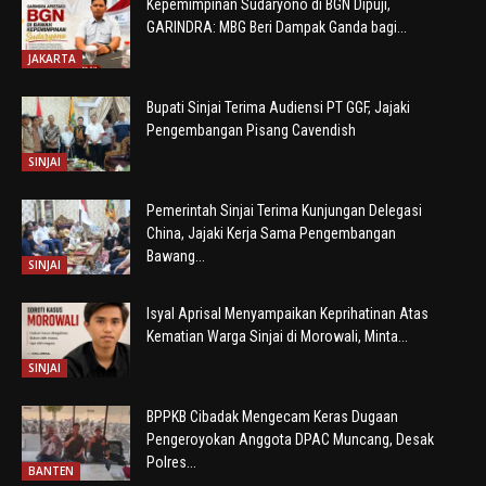
Kepemimpinan Sudaryono di BGN Dipuji,
GARINDRA: MBG Beri Dampak Ganda bagi...
JAKARTA
Bupati Sinjai Terima Audiensi PT GGF, Jajaki
Pengembangan Pisang Cavendish
SINJAI
Pemerintah Sinjai Terima Kunjungan Delegasi
China, Jajaki Kerja Sama Pengembangan
Bawang...
SINJAI
Isyal Aprisal Menyampaikan Keprihatinan Atas
Kematian Warga Sinjai di Morowali, Minta...
SINJAI
BPPKB Cibadak Mengecam Keras Dugaan
Pengeroyokan Anggota DPAC Muncang, Desak
Polres...
BANTEN