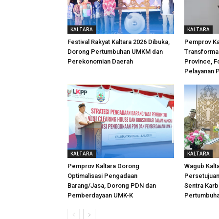
KALTARA
KALTARA
Festival Rakyat Kaltara 2026 Dibuka,
Pemprov Ka
Dorong Pertumbuhan UMKM dan
Transformas
Perekonomian Daerah
Province, F
Pelayanan P
KALTARA
KALTARA
Pemprov Kaltara Dorong
Wagub Kalta
Optimalisasi Pengadaan
Persetujuan
Barang/Jasa, Dorong PDN dan
Sentra Karb
Pemberdayaan UMK-K
Pertumbuha