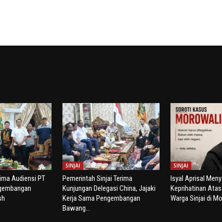
SINJAI
SINJAI
rima Audiensi PT
Pemerintah Sinjai Terima
Isyal Aprisal Men
ngembangan
Kunjungan Delegasi China, Jajaki
Keprihatinan Ata
sh
Kerja Sama Pengembangan
Warga Sinjai di Mo
Bawang...