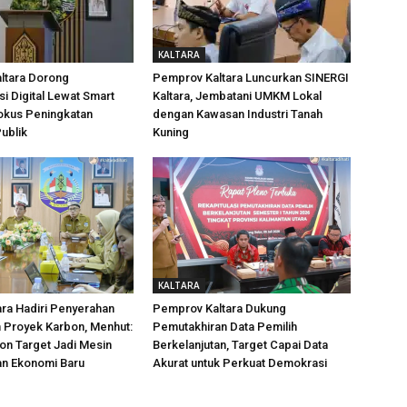
KALTARA
ltara Dorong
Pemprov Kaltara Luncurkan SINERGI
i Digital Lewat Smart
Kaltara, Jembatani UMKM Lokal
okus Peningkatan
dengan Kawasan Industri Tanah
ublik
Kuning
KALTARA
ra Hadiri Penyerahan
Pemprov Kaltara Dukung
 Proyek Karbon, Menhut:
Pemutakhiran Data Pemilih
on Target Jadi Mesin
Berkelanjutan, Target Capai Data
n Ekonomi Baru
Akurat untuk Perkuat Demokrasi