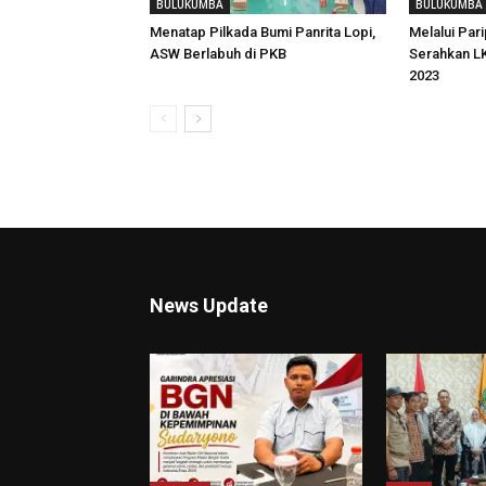
BULUKUMBA
BULUKUMBA
Menatap Pilkada Bumi Panrita Lopi,
Melalui Pari
ASW Berlabuh di PKB
Serahkan L
2023
News Update