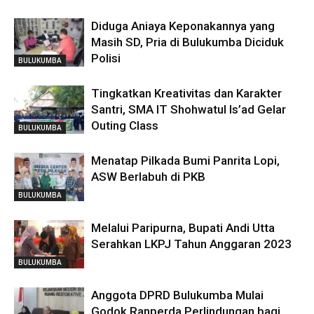
Diduga Aniaya Keponakannya yang
Masih SD, Pria di Bulukumba Diciduk
Polisi
BULUKUMBA
Tingkatkan Kreativitas dan Karakter
Santri, SMA IT Shohwatul Is’ad Gelar
Outing Class
BULUKUMBA
Menatap Pilkada Bumi Panrita Lopi,
ASW Berlabuh di PKB
BULUKUMBA
Melalui Paripurna, Bupati Andi Utta
Serahkan LKPJ Tahun Anggaran 2023
BULUKUMBA
Anggota DPRD Bulukumba Mulai
Godok Ranperda Perlindungan bagi