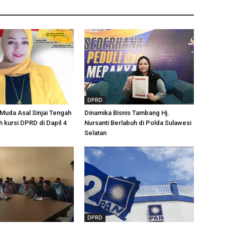
DPRD
uda Asal Sinjai Tengah
Dinamika Bisnis Tambang Hj.
h kursi DPRD di Dapil 4
Nursanti Berlabuh di Polda Sulawesi
Selatan
DPRD