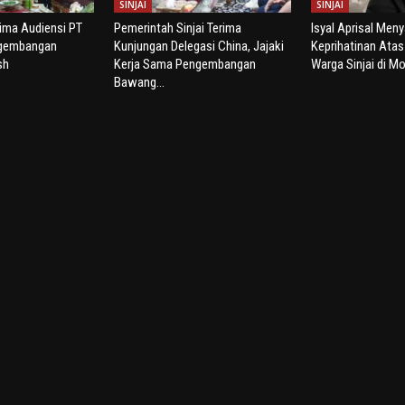
SINJAI
SINJAI
rima Audiensi PT
Pemerintah Sinjai Terima
Isyal Aprisal Men
ngembangan
Kunjungan Delegasi China, Jajaki
Keprihatinan Ata
sh
Kerja Sama Pengembangan
Warga Sinjai di Mo
Bawang...