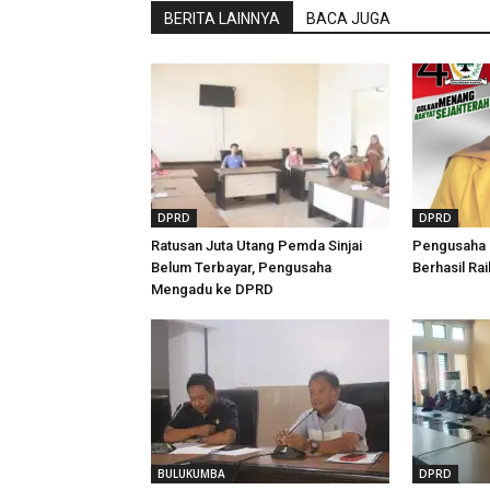
BERITA LAINNYA
BACA JUGA
DPRD
DPRD
Ratusan Juta Utang Pemda Sinjai
Pengusaha M
Belum Terbayar, Pengusaha
Berhasil Rai
Mengadu ke DPRD
BULUKUMBA
DPRD