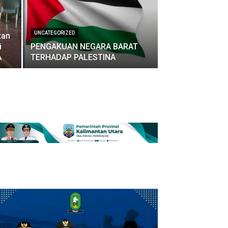
UNCATEGORIZED
tan
i
PENGAKUAN NEGARA BARAT
A
TERHADAP PALESTINA