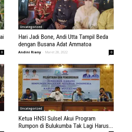
Uncategorized
ai
Hari Jadi Bone, Andi Utta Tampil Beda
dengan Busana Adat Ammatoa
Andini Riany
-
Maret 28, 2022
0
0
Uncategorized
Ketua HNSI Sulsel Akui Program
Rumpon di Bulukumba Tak Lagi Harus...