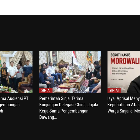
SINJAI
SINJAI
rima Audiensi PT
Pemerintah Sinjai Terima
Isyal Aprisal Men
ngembangan
Kunjungan Delegasi China, Jajaki
Keprihatinan Ata
sh
Kerja Sama Pengembangan
Warga Sinjai di Mo
Bawang...