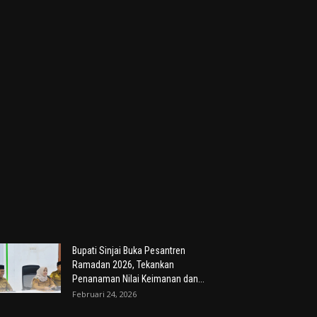
Bupati Sinjai Buka Pesantren
Ramadan 2026, Tekankan
Penanaman Nilai Keimanan dan...
Februari 24, 2026