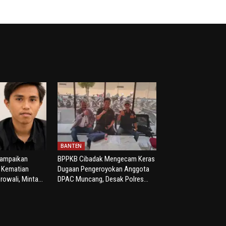
BANTEN
yampaikan
BPPKB Cibadak Mengecam Keras
s Kematian
Dugaan Pengeroyokan Anggota
rowali, Minta...
DPAC Muncang, Desak Polres...