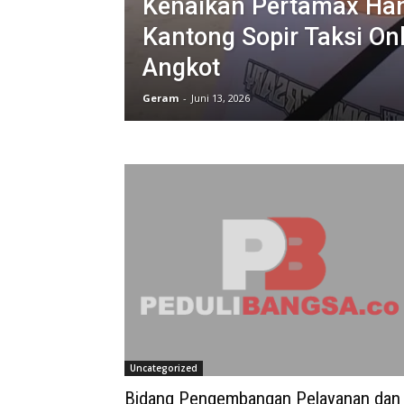
Kenaikan Pertamax Ha
Kantong Sopir Taksi On
Angkot
Geram
-
Juni 13, 2026
Uncategorized
Bidang Pengembangan Pelayanan dan