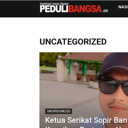
NAS
UNCATEGORIZED
UNCATEGORIZED
Ketua Serikat Sopir Ban