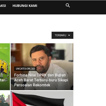
AKSI
HUBUNGI KAMI
TERBARU
UNCATEGORIZED
Forbina Nilai DPRK dan Bupati
tar
Aceh Barat Terburu-buru Sikapi
Persoalan Rekomtek