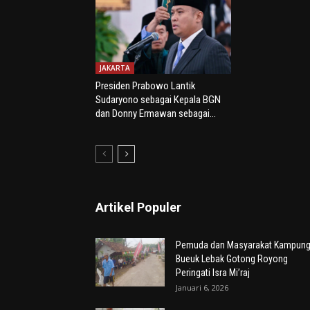
JAKARTA
Presiden Prabowo Lantik
Sudaryono sebagai Kepala BGN
dan Donny Ermawan sebagai...
Artikel Populer
Pemuda dan Masyarakat Kampun
Bueuk Lebak Gotong Royong
Peringati Isra Mi’raj
Januari 6, 2026