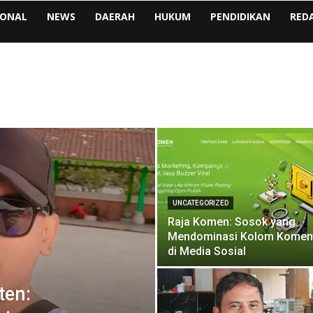
IONAL
NEWS
DAERAH
HUKUM
PENDIDIKAN
RED
UNCATEGORIZED
Raja Komen: Sosok yang
Mendominasi Kolom Komen
di Media Sosial
ten: