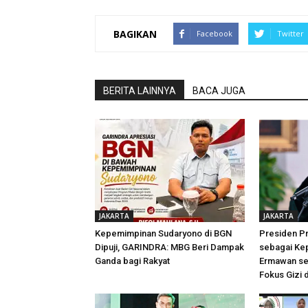
BAGIKAN
Facebook
Twitter
BERITA LAINNYA
BACA JUGA
JAKARTA
JAKARTA
Kepemimpinan Sudaryono di BGN
Presiden P
Dipuji, GARINDRA: MBG Beri Dampak
sebagai Ke
Ganda bagi Rakyat
Ermawan se
Fokus Gizi