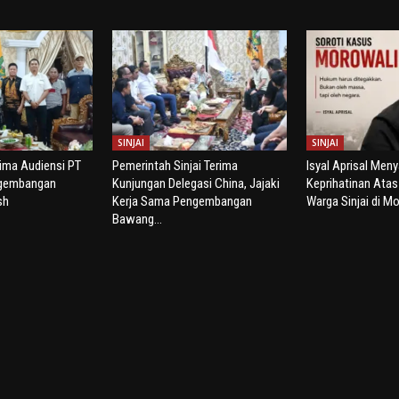
SINJAI
SINJAI
rima Audiensi PT
Pemerintah Sinjai Terima
Isyal Aprisal Men
ngembangan
Kunjungan Delegasi China, Jajaki
Keprihatinan Ata
sh
Kerja Sama Pengembangan
Warga Sinjai di Mo
Bawang...