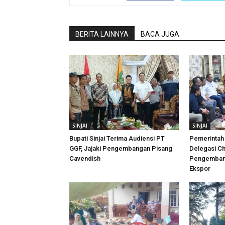
BERITA LAINNYA
BACA JUGA
SINJAI
SINJAI
Bupati Sinjai Terima Audiensi PT
Pemerintah 
GGF, Jajaki Pengembangan Pisang
Delegasi Ch
Cavendish
Pengembang
Ekspor