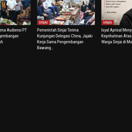
SINJAI
SINJAI
rima Audiensi PT
Pemerintah Sinjai Terima
Isyal Aprisal Men
ngembangan
Kunjungan Delegasi China, Jajaki
Keprihatinan Ata
sh
Kerja Sama Pengembangan
Warga Sinjai di Mo
Bawang...