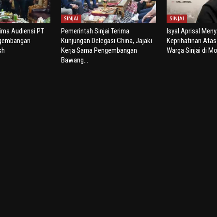
SINJAI
SINJAI
rima Audiensi PT
Pemerintah Sinjai Terima
Isyal Aprisal Men
ngembangan
Kunjungan Delegasi China, Jajaki
Keprihatinan Ata
sh
Kerja Sama Pengembangan
Warga Sinjai di Mo
Bawang...