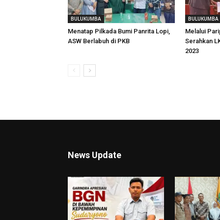
BULUKUMBA
BULUKUMBA
Menatap Pilkada Bumi Panrita Lopi,
Melalui Pari
ASW Berlabuh di PKB
Serahkan L
2023
News Update