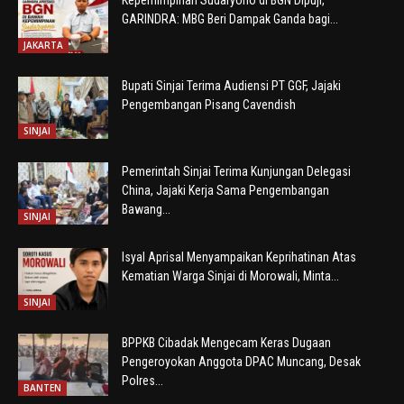
Kepemimpinan Sudaryono di BGN Dipuji,
GARINDRA: MBG Beri Dampak Ganda bagi...
JAKARTA
Bupati Sinjai Terima Audiensi PT GGF, Jajaki
Pengembangan Pisang Cavendish
SINJAI
Pemerintah Sinjai Terima Kunjungan Delegasi
China, Jajaki Kerja Sama Pengembangan
Bawang...
SINJAI
Isyal Aprisal Menyampaikan Keprihatinan Atas
Kematian Warga Sinjai di Morowali, Minta...
SINJAI
BPPKB Cibadak Mengecam Keras Dugaan
Pengeroyokan Anggota DPAC Muncang, Desak
Polres...
BANTEN