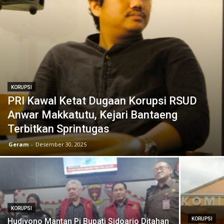
KORUPSI
PRI Kawal Ketat Dugaan Korupsi RSUD
Anwar Makkatutu, Kejari Bantaeng
Terbitkan Sprintugas
Geram
-
Desember 30, 2025
KORUPSI
KORUPSI
Hudiyono Mantan Pj Bupati Sidoarjo Ditahan