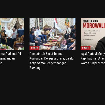
SINJAI
SINJAI
rima Audiensi PT
Pemerintah Sinjai Terima
Isyal Aprisal Men
ngembangan
Kunjungan Delegasi China, Jajaki
Keprihatinan Ata
sh
Kerja Sama Pengembangan
Warga Sinjai di Mo
Bawang...