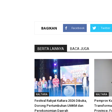
BAGIKAN
Facebook
Twitter
BERITA LAINNYA
BACA JUGA
KALTARA
KALTARA
Festival Rakyat Kaltara 2026 Dibuka,
Pemprov Ka
Dorong Pertumbuhan UMKM dan
Transformas
Perekonomian Daerah
Province, F