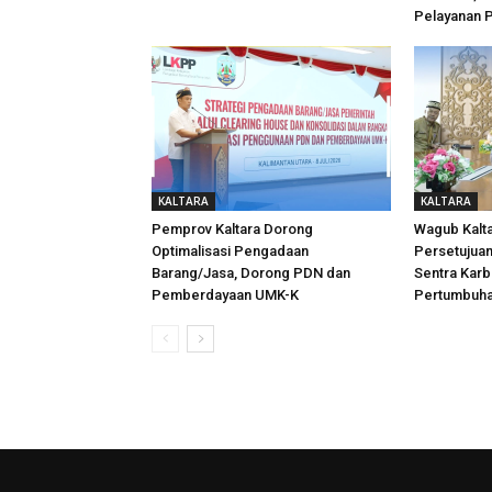
Pelayanan P
KALTARA
KALTARA
Pemprov Kaltara Dorong
Wagub Kalta
Optimalisasi Pengadaan
Persetujuan
Barang/Jasa, Dorong PDN dan
Sentra Karb
Pemberdayaan UMK-K
Pertumbuha