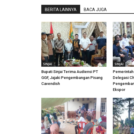
BERITA LAINNYA
BACA JUGA
SINJAI
SINJAI
Bupati Sinjai Terima Audiensi PT
Pemerintah 
GGF, Jajaki Pengembangan Pisang
Delegasi Ch
Cavendish
Pengembang
Ekspor