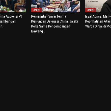
SINJAI
SINJAI
rima Audiensi PT
Pemerintah Sinjai Terima
Isyal Aprisal Men
ngembangan
Kunjungan Delegasi China, Jajaki
Keprihatinan Ata
sh
Kerja Sama Pengembangan
Warga Sinjai di Mo
Bawang...