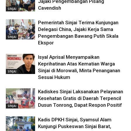
Jajaki Pengembangan Pisang
Cavendish
SINJAI
Pemerintah Sinjai Terima Kunjungan
Delegasi China, Jajaki Kerja Sama
Pengembangan Bawang Putih Skala
SINJAI
Ekspor
Isyal Aprisal Menyampaikan
Keprihatinan Atas Kematian Warga
Sinjai di Morowali, Minta Penanganan
SINJAI
Sesuai Hukum
Kadiskes Sinjai Laksanakan Pelayanan
Kesehatan Gratis di Daerah Terpencil
Dusun Tonrong, Dapat Respon Positif
SINJAI
Kadis DPKH Sinjai, Syamsul Alam
Kunjungi Puskeswan Sinjai Barat,