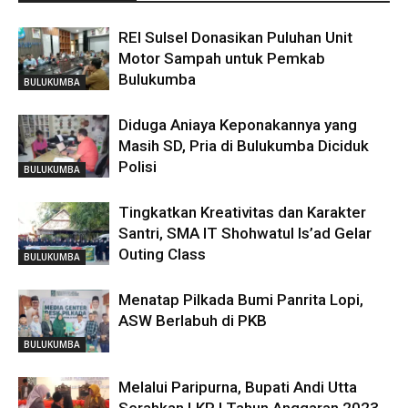
REI Sulsel Donasikan Puluhan Unit
Motor Sampah untuk Pemkab
Bulukumba
BULUKUMBA
Diduga Aniaya Keponakannya yang
Masih SD, Pria di Bulukumba Diciduk
Polisi
BULUKUMBA
Tingkatkan Kreativitas dan Karakter
Santri, SMA IT Shohwatul Is’ad Gelar
Outing Class
BULUKUMBA
Menatap Pilkada Bumi Panrita Lopi,
ASW Berlabuh di PKB
BULUKUMBA
Melalui Paripurna, Bupati Andi Utta
Serahkan LKPJ Tahun Anggaran 2023