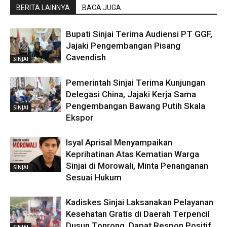
BERITA LAINNYA
BACA JUGA
Bupati Sinjai Terima Audiensi PT GGF,
Jajaki Pengembangan Pisang
Cavendish
SINJAI
Pemerintah Sinjai Terima Kunjungan
Delegasi China, Jajaki Kerja Sama
Pengembangan Bawang Putih Skala
SINJAI
Ekspor
Isyal Aprisal Menyampaikan
Keprihatinan Atas Kematian Warga
Sinjai di Morowali, Minta Penanganan
SINJAI
Sesuai Hukum
Kadiskes Sinjai Laksanakan Pelayanan
Kesehatan Gratis di Daerah Terpencil
Dusun Tonrong, Dapat Respon Positif
SINJAI