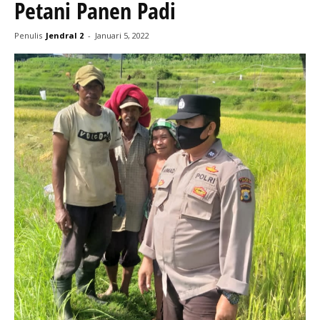
Petani Panen Padi
Penulis
Jendral 2
-
Januari 5, 2022