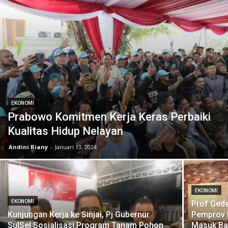
EKONOMI
Prabowo Komitmen Kerja Keras Perbaiki
Kualitas Hidup Nelayan
Andini Riany
-
Januari 13, 2024
EKONOMI
EKONOMI
Prof Ged
Kunjungan Kerja ke Sinjai, Pj Gubernur
Pemprov B
SulSel Sosialisasi Program Tanam Pohon
Masuk Ba