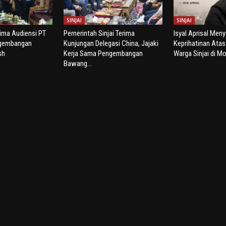
SINJAI
SINJAI
rima Audiensi PT
Pemerintah Sinjai Terima
Isyal Aprisal Men
ngembangan
Kunjungan Delegasi China, Jajaki
Keprihatinan Ata
sh
Kerja Sama Pengembangan
Warga Sinjai di Mo
Bawang...