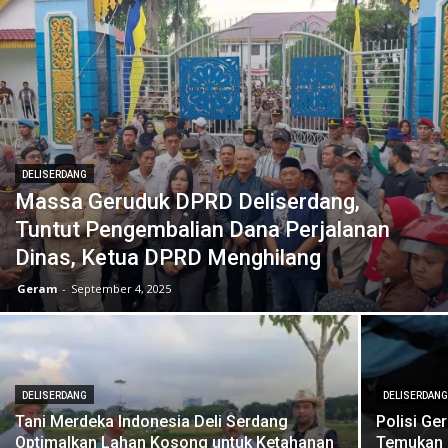
DELISERDANG
Massa Geruduk DPRD Deliserdang,
Tuntut Pengembalian Dana Perjalanan
Dinas, Ketua DPRD Menghilang
Geram
-
September 4, 2025
DELISERDANG
DELISERDAN
Tani Merdeka Indonesia Deli Serdang
Polisi Ge
Optimalkan Lahan Kosong untuk Ketahanan
Temukan E