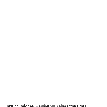
Tanjung Selor PB – Gubernur Kalimantan Utara