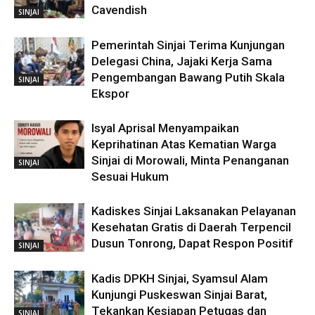
Cavendish
SINJAI
Pemerintah Sinjai Terima Kunjungan
Delegasi China, Jajaki Kerja Sama
Pengembangan Bawang Putih Skala
SINJAI
Ekspor
Isyal Aprisal Menyampaikan
Keprihatinan Atas Kematian Warga
Sinjai di Morowali, Minta Penanganan
SINJAI
Sesuai Hukum
Kadiskes Sinjai Laksanakan Pelayanan
Kesehatan Gratis di Daerah Terpencil
Dusun Tonrong, Dapat Respon Positif
SINJAI
Kadis DPKH Sinjai, Syamsul Alam
Kunjungi Puskeswan Sinjai Barat,
Tekankan Kesiapan Petugas dan
SINJAI