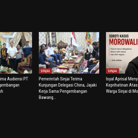
SINJAI
SINJAI
rima Audiensi PT
Pemerintah Sinjai Terima
Isyal Aprisal Men
ngembangan
Kunjungan Delegasi China, Jajaki
Keprihatinan Ata
sh
Kerja Sama Pengembangan
Warga Sinjai di Mo
Bawang...