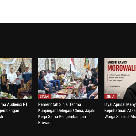
SINJAI
SINJAI
rima Audiensi PT
Pemerintah Sinjai Terima
Isyal Aprisal Men
ngembangan
Kunjungan Delegasi China, Jajaki
Keprihatinan Ata
sh
Kerja Sama Pengembangan
Warga Sinjai di Mo
Bawang...