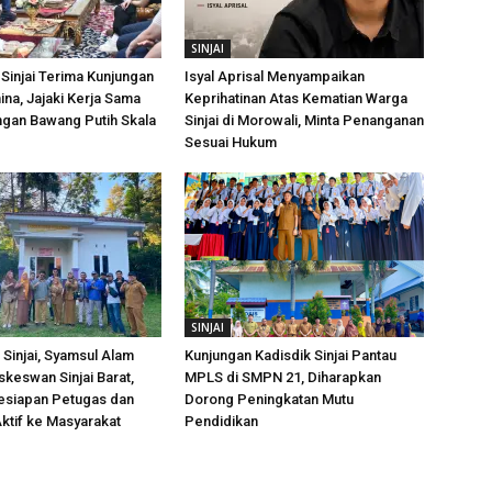
SINJAI
Sinjai Terima Kunjungan
Isyal Aprisal Menyampaikan
ina, Jajaki Kerja Sama
Keprihatinan Atas Kematian Warga
an Bawang Putih Skala
Sinjai di Morowali, Minta Penanganan
Sesuai Hukum
SINJAI
Sinjai, Syamsul Alam
Kunjungan Kadisdik Sinjai Pantau
skeswan Sinjai Barat,
MPLS di SMPN 21, Diharapkan
esiapan Petugas dan
Dorong Peningkatan Mutu
ktif ke Masyarakat
Pendidikan