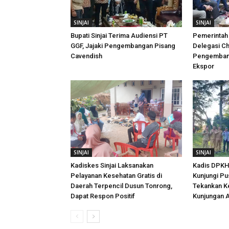
SINJAI
SINJAI
Bupati Sinjai Terima Audiensi PT
Pemerintah 
GGF, Jajaki Pengembangan Pisang
Delegasi Ch
Cavendish
Pengembang
Ekspor
SINJAI
SINJAI
Kadiskes Sinjai Laksanakan
Kadis DPKH 
Pelayanan Kesehatan Gratis di
Kunjungi Pu
Daerah Terpencil Dusun Tonrong,
Tekankan K
Dapat Respon Positif
Kunjungan A