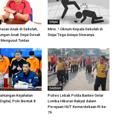
SINJAI
asan Anak di Sekolah,
Miris..! Oknum Kepala Sekolah di
dungan Anak Sinjai Desak
Sinjai Tega Aniaya Siswanya
k Mengusut Tuntas
DAERAH
antangan Kejahatan
Polres Lebak Polda Banten Gelar
Digital, Polri Bentuk 8
Lomba Hiburan Rakyat dalam
Perayaan HUT Kemerdekaan RI ke-
79