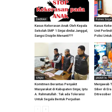
DAERAH
Polres Sinjai
Kasus Kekerasan Anak Oleh Kepala
Kasus Keker
Sekolah SMP 1 Sinjai dinilai Janggal,
Unit Perlin
Sangsi Disiplin Menanti???
Polisi Untu
SINJAI
JAKARTA
Komitmen Berantas Penyakit
Menjawab T
Masyarakat di Kabupaten Sinjai, Iptu
Siber di Era 
A. Rahmatullah : Tak ada Toleransi
Ditressiber
Untuk Segala Bentuk Perjudian