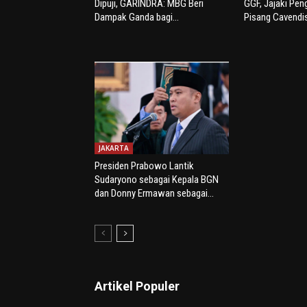
Dipuji, GARINDRA: MBG Beri
GGF, Jajaki Pe
Dampak Ganda bagi...
Pisang Cavendi
JAKARTA
Presiden Prabowo Lantik
Sudaryono sebagai Kepala BGN
dan Donny Ermawan sebagai...
Artikel Populer