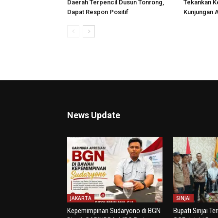
Daerah Terpencil Dusun Tonrong,
Tekankan K
Dapat Respon Positif
Kunjungan A
News Update
JAKARTA
SINJAI
Kepemimpinan Sudaryono di BGN
Bupati Sinjai Te