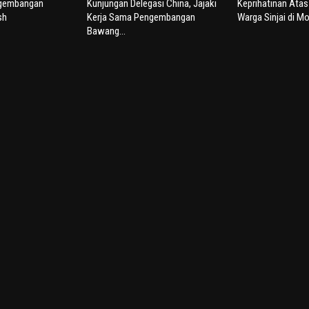
ngembangan
Kunjungan Delegasi China, Jajaki
Keprihatinan Ata
sh
Kerja Sama Pengembangan
Warga Sinjai di Mo
Bawang...