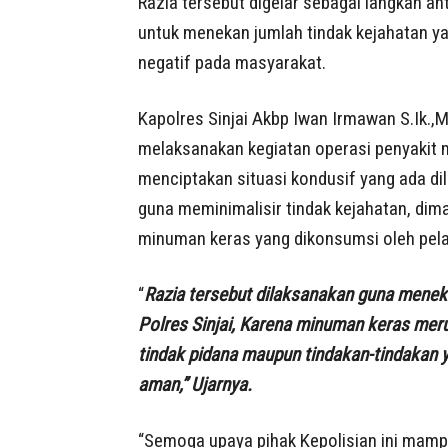
Razia tersebut digelar sebagai langkah an
untuk menekan jumlah tindak kejahatan y
negatif pada masyarakat.
Kapolres Sinjai Akbp Iwan Irmawan S.Ik.,
melaksanakan kegiatan operasi penyakit ma
menciptakan situasi kondusif yang ada d
guna meminimalisir tindak kejahatan, dima
minuman keras yang dikonsumsi oleh pela
“
Razia tersebut dilaksanakan guna meneka
Polres Sinjai, Karena minuman keras mer
tindak pidana maupun tindakan-tindakan
aman,” Ujarnya.
“Semoga upaya pihak Kepolisian ini mam