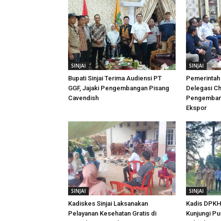
SINJAI
SINJAI
Bupati Sinjai Terima Audiensi PT
Pemerintah 
GGF, Jajaki Pengembangan Pisang
Delegasi Ch
Cavendish
Pengembang
Ekspor
SINJAI
SINJAI
Kadiskes Sinjai Laksanakan
Kadis DPKH 
Pelayanan Kesehatan Gratis di
Kunjungi Pu