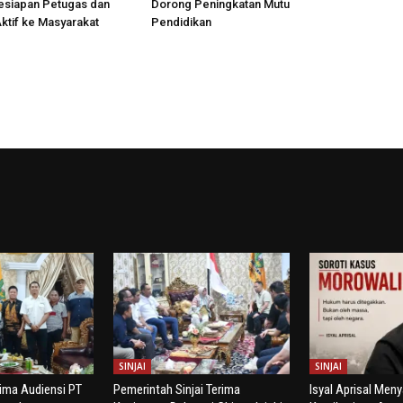
esiapan Petugas dan
Dorong Peningkatan Mutu
ktif ke Masyarakat
Pendidikan
SINJAI
SINJAI
rima Audiensi PT
Pemerintah Sinjai Terima
Isyal Aprisal Men