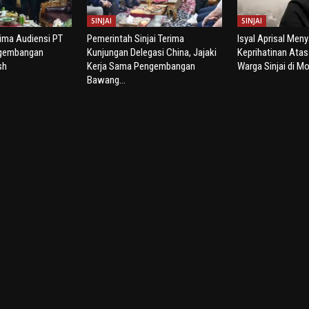
SINJAI
SINJAI
rima Audiensi PT
Pemerintah Sinjai Terima
Isyal Aprisal Men
ngembangan
Kunjungan Delegasi China, Jajaki
Keprihatinan Ata
sh
Kerja Sama Pengembangan
Warga Sinjai di Mo
Bawang...