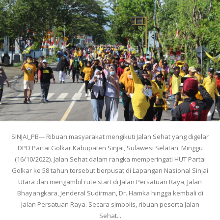
SINJAI_PB--- Ribuan masyarakat mengikuti Jalan Sehat yang digelar
DPD Partai Golkar Kabupaten Sinjai, Sulawesi Selatan, Minggu
(16/10/2022). Jalan Sehat dalam rangka memperingati HUT Partai
Golkar ke 58 tahun tersebut berpusat di Lapangan Nasional Sinjai
Utara dan mengambil rute start di Jalan Persatuan Raya, Jalan
Bhayangkara, Jenderal Sudirman, Dr. Hamka hingga kembali di
Jalan Persatuan Raya. Secara simbolis, ribuan peserta Jalan
Sehat...