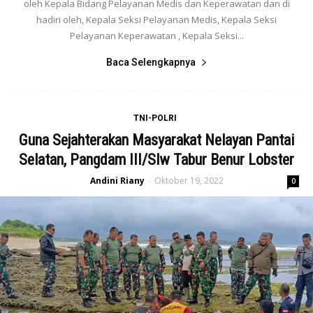
oleh Kepala Bidang Pelayanan Medis dan Keperawatan dan di
hadiri oleh, Kepala Seksi Pelayanan Medis, Kepala Seksi
Pelayanan Keperawatan , Kepala Seksi...
Baca Selengkapnya
TNI-POLRI
Guna Sejahterakan Masyarakat Nelayan Pantai
Selatan, Pangdam III/Slw Tabur Benur Lobster
Andini Riany
Oktober 19, 2022
-
0