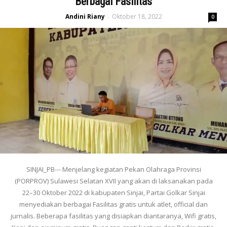
Berbagai Fasilitas
Andini Riany
Oktober 18, 2022
-
0
SINJAI_PB--- Menjelang kegiatan Pekan Olahraga Provinsi
(PORPROV) Sulawesi Selatan XVII yang akan di laksanakan pada
22–30 Oktober 2022 di kabupaten Sinjai, Partai Golkar Sinjai
menyediakan berbagai Fasilitas gratis untuk atlet, official dan
jurnalis. Beberapa fasilitas yang disiapkan diantaranya, Wifi gratis,