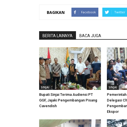
BAGIKAN
Facebook
Twitter
BERITA LAINNYA
BACA JUGA
SINJAI
SINJAI
Bupati Sinjai Terima Audiensi PT
Pemerintah 
GGF, Jajaki Pengembangan Pisang
Delegasi Ch
Cavendish
Pengembang
Ekspor