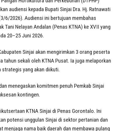
 Pangan Hortikultura dan Perkebunan (DTPHP)
n audiensi kepada Bupati Sinjai Dra. Hj. Ratnawati
 (3/6/2026). Audiensi ini bertujuan membahas
ak Tani Nelayan Andalan (Penas KTNA) ke XVII yang
ada 20–25 Juni 2026.
abupaten Sinjai akan mengirimkan 3 orang peserta
ga tahun sekali oleh KTNA Pusat. Ia juga melaporkan
strategis yang akan diikuti.
gi dan menegaskan komitmen penuh Pemkab Sinjai
ksesan kontingen.
utsertaan KTNA Sinjai di Penas Gorontalo. Ini
n potensi unggulan Sinjai di sektor pertanian dan
apat menjaga nama baik daerah dan membawa pulang