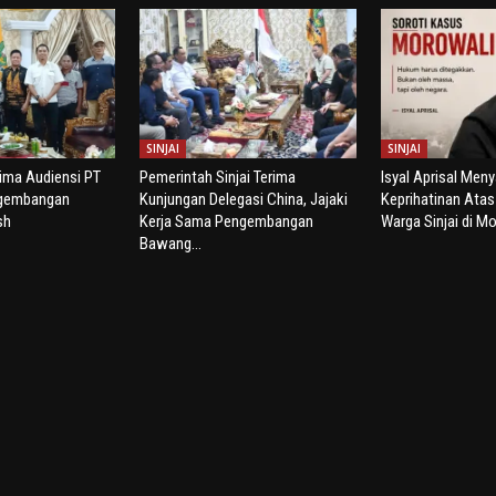
SINJAI
SINJAI
rima Audiensi PT
Pemerintah Sinjai Terima
Isyal Aprisal Men
ngembangan
Kunjungan Delegasi China, Jajaki
Keprihatinan Ata
sh
Kerja Sama Pengembangan
Warga Sinjai di Mo
Bawang...