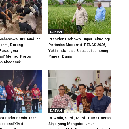
DAERAH
 Mahasiswa UIN Bandung
Presiden Prabowo Tinjau Teknologi
urahmi, Dorong
Pertanian Modern di PENAS 2026,
Paradigma
Yakin Indonesia Bisa Jadi Lumbung
an” Menjadi Poros
Pangan Dunia
dan Akademik
DAERAH
ara Hadiri Pembukaan
Dr. Arifin, S.Pd., M.Pd.: Putra Daerah
asional XIV di
Sinjai yang Mengabdi untuk