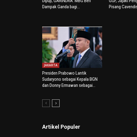
Dipuji, GARINDRA: MBG Beri
GGF, Jajaki Pe
Dampak Ganda bagi...
Pisang Cavendi
JAKARTA
Presiden Prabowo Lantik
Sudaryono sebagai Kepala BGN
dan Donny Ermawan sebagai...
Artikel Populer