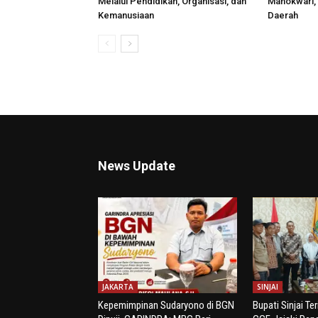
Melalui Pendidikan, Organisasi, dan
Manokwari,
Kemanusiaan
Daerah
News Update
JAKARTA
SINJAI
Kepemimpinan Sudaryono di BGN
Bupati Sinjai Te