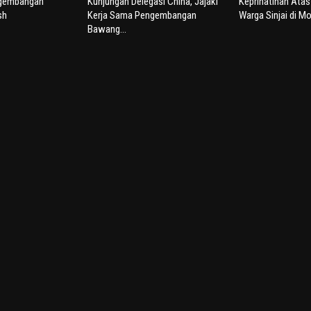
ngembangan
Kunjungan Delegasi China, Jajaki
Keprihatinan Ata
sh
Kerja Sama Pengembangan
Warga Sinjai di Mo
Bawang...