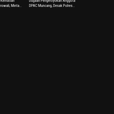
s Kematian
Dugaan Pengeroyokan Anggota
rowali, Minta...
DPAC Muncang, Desak Polres...