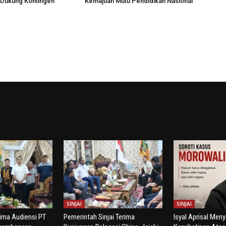
 Dukung Kontingen
Kemajuan Mutu Pendidikan Nasional
SINJAI
SINJAI
rima Audiensi PT
Pemerintah Sinjai Terima
Isyal Aprisal Men