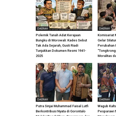
DAERAH
DAERAH
Polemik Tanah Adat Kerajaan
Komisariat
Bungku di Morowali: Kades Sebut
Gelar Silat
Tak Ada Sejarah, Gusti Riadi
Perubahan 
Tunjukkan Dokumen Resmi 1941-
“Tongkrong
2025
Moralitas 
DAERAH
DAERAH
Putra Sinjai Muhammad Faisal Lutfi
Wagub Kalt
Berkontribusi Nyata di Gorontalo
Pesparawi N