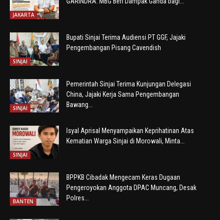
GARINDRA: MBG Beri Dampak Ganda bagi...
JAKARTA
Bupati Sinjai Terima Audiensi PT GGF, Jajaki
Pengembangan Pisang Cavendish
SINJAI
Pemerintah Sinjai Terima Kunjungan Delegasi
China, Jajaki Kerja Sama Pengembangan
Bawang...
SINJAI
Isyal Aprisal Menyampaikan Keprihatinan Atas
Kematian Warga Sinjai di Morowali, Minta...
SINJAI
BPPKB Cibadak Mengecam Keras Dugaan
Pengeroyokan Anggota DPAC Muncang, Desak
Polres...
BANTEN