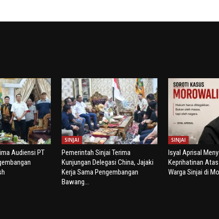
SINJAI
SINJAI
rima Audiensi PT
Pemerintah Sinjai Terima
Isyal Aprisal Men
ngembangan
Kunjungan Delegasi China, Jajaki
Keprihatinan Ata
sh
Kerja Sama Pengembangan
Warga Sinjai di Mo
Bawang...