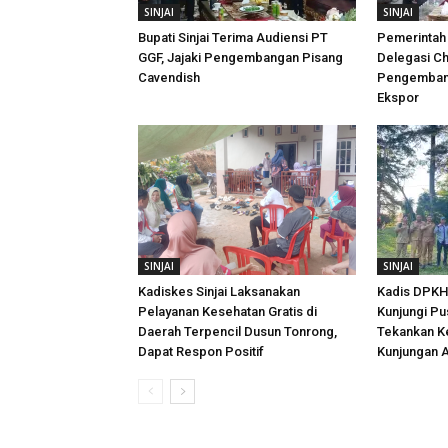
SINJAI
SINJAI
Bupati Sinjai Terima Audiensi PT
Pemerintah 
GGF, Jajaki Pengembangan Pisang
Delegasi Ch
Cavendish
Pengembang
Ekspor
SINJAI
SINJAI
Kadiskes Sinjai Laksanakan
Kadis DPKH 
Pelayanan Kesehatan Gratis di
Kunjungi Pu
Daerah Terpencil Dusun Tonrong,
Tekankan K
Dapat Respon Positif
Kunjungan A