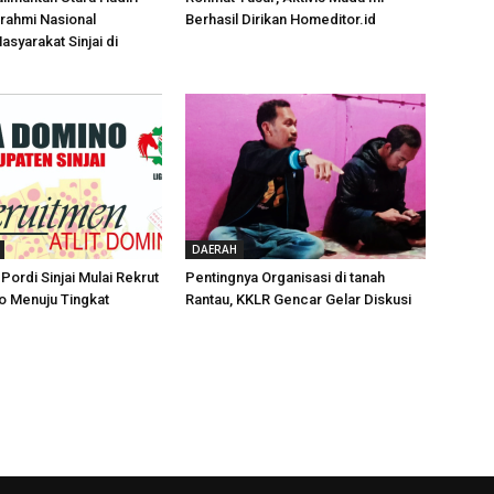
urahmi Nasional
Berhasil Dirikan Homeditor.id
syarakat Sinjai di
DAERAH
Pordi Sinjai Mulai Rekrut
Pentingnya Organisasi di tanah
o Menuju Tingkat
Rantau, KKLR Gencar Gelar Diskusi