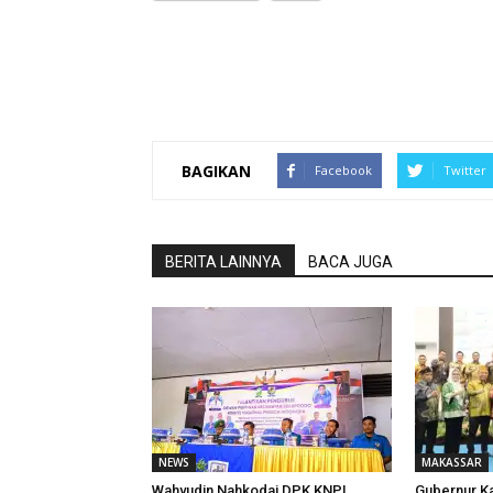
BAGIKAN
Facebook
Twitter
BERITA LAINNYA
BACA JUGA
NEWS
MAKASSAR
Wahyudin Nahkodai DPK KNPI
Gubernur Ka