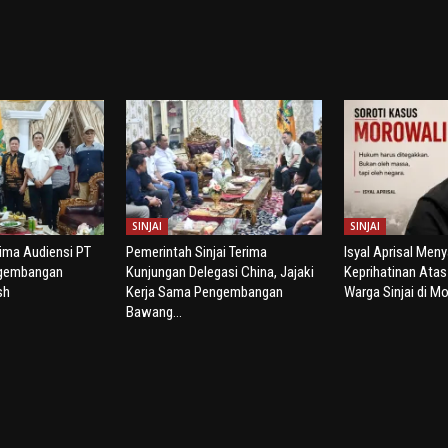
SINJAI
SINJAI
rima Audiensi PT
Pemerintah Sinjai Terima
Isyal Aprisal Men
ngembangan
Kunjungan Delegasi China, Jajaki
Keprihatinan Ata
sh
Kerja Sama Pengembangan
Warga Sinjai di Mo
Bawang...