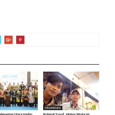
ORGANISASI
limantan Utara Hadiri
Rohmat Yusuf, Aktivis Muda Ini