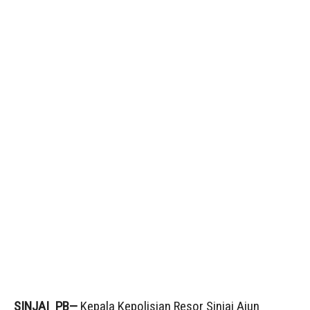
SINJAI_PB—
Kepala Kepolisian Resor Sinjai Ajun