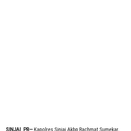
SINJAI_PB—
Kapolres Sinjai Akbp Rachmat Sumekar,