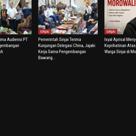
SINJAI
SINJAI
rima Audiensi PT
Pemerintah Sinjai Terima
Isyal Aprisal Men
ngembangan
Kunjungan Delegasi China, Jajaki
Keprihatinan Ata
sh
Kerja Sama Pengembangan
Warga Sinjai di Mo
Bawang...