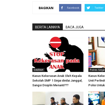
BAGIKAN
Facebook
Twitter
BERITA LAINNYA
BACA JUGA
DAERAH
Polres Sinjai
Kasus Kekerasan Anak Oleh Kepala
Kasus Keker
Sekolah SMP 1 Sinjai dinilai Janggal,
Unit Perlin
Sangsi Disiplin Menanti???
Polisi Untu