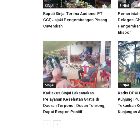
SINJAI
SINJAI
Bupati Sinjai Terima Audiensi PT
Pemerintah 
GGF, Jajaki Pengembangan Pisang
Delegasi Ch
Cavendish
Pengembang
Ekspor
SINJAI
SINJAI
Kadiskes Sinjai Laksanakan
Kadis DPKH 
Pelayanan Kesehatan Gratis di
Kunjungi Pu
Daerah Terpencil Dusun Tonrong,
Tekankan K
Dapat Respon Positif
Kunjungan A