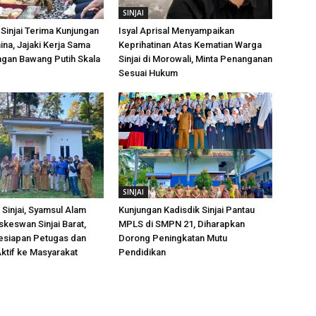
SINJAI
Sinjai Terima Kunjungan
Isyal Aprisal Menyampaikan
ina, Jajaki Kerja Sama
Keprihatinan Atas Kematian Warga
an Bawang Putih Skala
Sinjai di Morowali, Minta Penanganan
Sesuai Hukum
SINJAI
Sinjai, Syamsul Alam
Kunjungan Kadisdik Sinjai Pantau
skeswan Sinjai Barat,
MPLS di SMPN 21, Diharapkan
esiapan Petugas dan
Dorong Peningkatan Mutu
ktif ke Masyarakat
Pendidikan