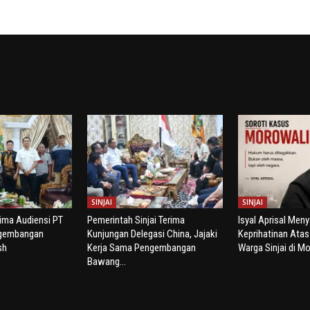
SINJAI
SINJAI
rima Audiensi PT
Pemerintah Sinjai Terima
Isyal Aprisal Men
ngembangan
Kunjungan Delegasi China, Jajaki
Keprihatinan Ata
sh
Kerja Sama Pengembangan
Warga Sinjai di Mo
Bawang...