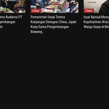
SINJAI
SINJAI
rima Audiensi PT
Pemerintah Sinjai Terima
Isyal Aprisal Men
ngembangan
Kunjungan Delegasi China, Jajaki
Keprihatinan Ata
sh
Kerja Sama Pengembangan
Warga Sinjai di Mo
Bawang...