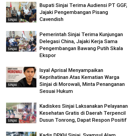
Bupati Sinjai Terima Audiensi PT GGF,
Jajaki Pengembangan Pisang
Cavendish
SINJAI
Pemerintah Sinjai Terima Kunjungan
Delegasi China, Jajaki Kerja Sama
Pengembangan Bawang Putih Skala
SINJAI
Ekspor
Isyal Aprisal Menyampaikan
Keprihatinan Atas Kematian Warga
Sinjai di Morowali, Minta Penanganan
SINJAI
Sesuai Hukum
Kadiskes Sinjai Laksanakan Pelayanan
Kesehatan Gratis di Daerah Terpencil
Dusun Tonrong, Dapat Respon Positif
SINJAI
Kadis DPKH Sinjai, Syamsul Alam