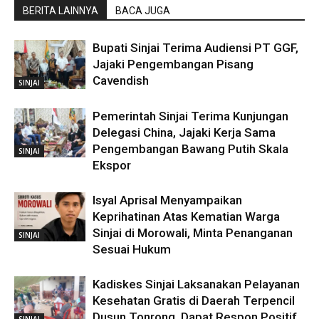
BERITA LAINNYA
BACA JUGA
Bupati Sinjai Terima Audiensi PT GGF,
Jajaki Pengembangan Pisang
Cavendish
SINJAI
Pemerintah Sinjai Terima Kunjungan
Delegasi China, Jajaki Kerja Sama
Pengembangan Bawang Putih Skala
SINJAI
Ekspor
Isyal Aprisal Menyampaikan
Keprihatinan Atas Kematian Warga
Sinjai di Morowali, Minta Penanganan
SINJAI
Sesuai Hukum
Kadiskes Sinjai Laksanakan Pelayanan
Kesehatan Gratis di Daerah Terpencil
Dusun Tonrong, Dapat Respon Positif
SINJAI