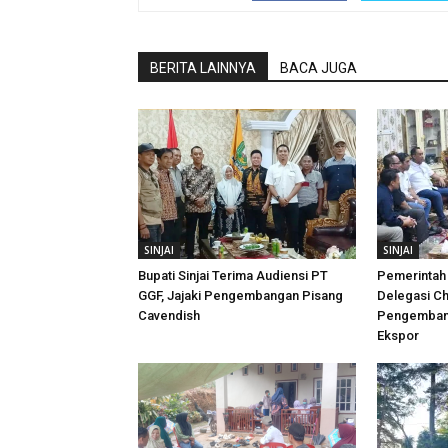
BERITA LAINNYA
BACA JUGA
SINJAI
SINJAI
Bupati Sinjai Terima Audiensi PT
Pemerintah 
GGF, Jajaki Pengembangan Pisang
Delegasi Ch
Cavendish
Pengembang
Ekspor