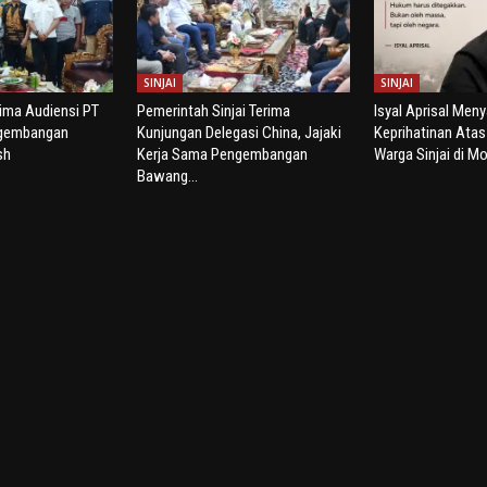
SINJAI
SINJAI
rima Audiensi PT
Pemerintah Sinjai Terima
Isyal Aprisal Men
ngembangan
Kunjungan Delegasi China, Jajaki
Keprihatinan Ata
sh
Kerja Sama Pengembangan
Warga Sinjai di Mo
Bawang...